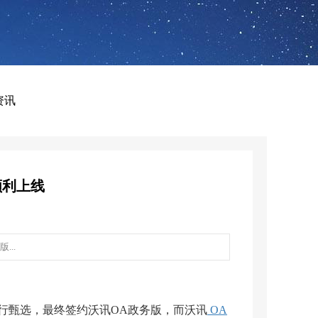
资讯
顺利上线
..
行甄选，最终签约沃讯OA政务版，而沃讯
OA