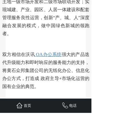
土地一级市场开发和二级市场联动开发；实
现城建、产业、园区、人居一体建设和配套
管理服务良性运营，创新“产、城、人”深度
融合发展的模式，做中国绿色新城的领跑
者。
双方相信在沃讯
OA办公系统
强大的产品迭
代升级能力和即时响应的服务能力的支持，
将黄石众邦集团公司的无纸化办公、信息化
办公方式，打造成 政府主导+市场化运营的
国有企业的典范。
首页
电话
更多
OA
,
OA系统
,
OA办公系统
,
OA办公软件
等资讯，请咨询我们客服或通过
沃讯OA软