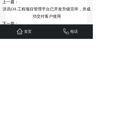
上一篇：
沃讯OA 工程项目管理平台已开发升级完毕，并成
功交付客户使用
下一篇：
沃讯OA 移动OA发布最新版本为3.03.0001
首页
电话
武汉沃讯科技有限公司
官网：https://www.wxoa.cn
湖北省武汉市东西湖区环湖中路26号
电话：027-87751045
QQ: 18436038
E-mail： market@volinfo.com