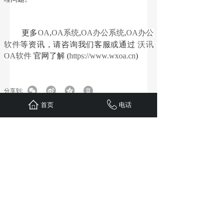
更多
OA
,
OA系统
,
OA办公系统
,
OA办公
软件
等资讯，请咨询我们客服或通过
沃讯
OA软件
官网了解 (
https://www.wxoa.cn
)
分享到:
首页
电话
上一篇：
OA系统是什么，一般用在什么场景
下一篇：
OA办公系统如何实现高效协同？
武汉沃讯科技有限公司
官网：https://www.wxoa.cn
湖北省武汉市东西湖区环湖中路26号