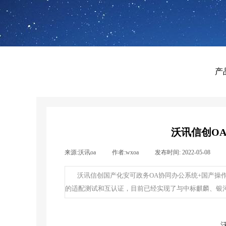
产
沃讯信创O
来源:
沃讯oa
|
作者:
wxoa
|
发布时间:
2022-05-08
|
沃讯信创国产化安可政务OA协同办公系统+国产操
的适配测试和互认证，目前已经实现了与中标麒麟、银河麒