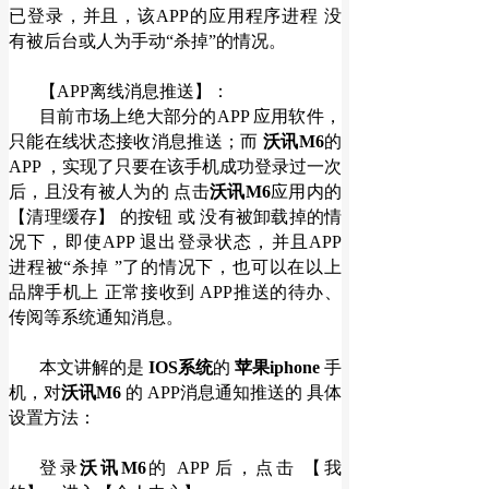
已登录，并且，该APP的应用程序进程 没
有被后台或人为手动“杀掉”的情况。
【
APP离线消息推送
】：
目前市场上绝大部分的APP 应用软件，
只能在线状态接收消息推送；而
沃讯M6
的
APP ，实现了只要在该手机成功登录过一次
后，且没有被人为的 点击
沃讯M6
应用内的
【清理缓存】 的按钮 或 没有被卸载掉的情
况下，即使APP 退出登录状态，并且APP
进程被“杀掉 ”了的情况下，也可以在以上
品牌手机上 正常接收到 APP推送的待办、
传阅等系统通知消息。
本文讲解的是
IOS系统
的
苹果iphone
手
机，对
沃讯M6
的 APP消息通知推送的 具体
设置方法：
登录
沃讯M6
的 APP 后，点击 【我