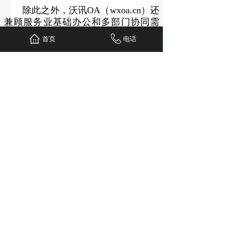
除此之外，沃讯OA（wxoa.cn）还
兼顾服务业基础办公和多部门协同需
求，流程审批（请假、报销、采购、
首页
电话
合同等）、文档管理、数据统计等基
础功能一应俱全，可实现行政、财
务、业务部门的高效协同，比如订单
审批通过后，自动同步至财务部门核
算费用，客户反馈问题后，自动推送
至相关部门处理，提升办公效率；操
作轻量化，界面简洁直观，服务业员
工经过1小时简单培训即可上手，无需
专业IT团队维护；部署灵活，支持云端
部署和本地部署，中小型服务业企业
可选择云端部署。