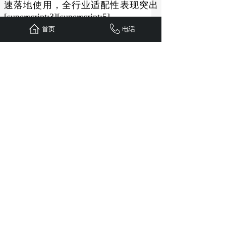
速落地使用，全行业适配性表现突出
[superscript:3][superscript:5]。
首页
电话
更多
OA
,
OA系统
,
OA办公系统
,
OA办公
软件
等资讯，请咨询我们客服或通过
沃讯
OA软件
官网了解 (
https://www.wxoa.cn)
分享到:
上一篇：
现场拍照上传OA软件有哪些（全行业通用）
下一篇：
移动OA系统适合全行业企业吗