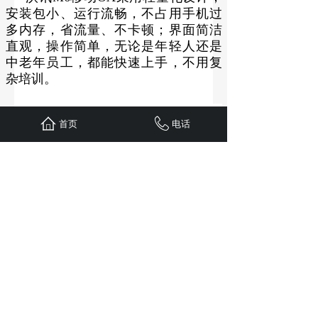
安装包小、运行流畅，不占用手机过
多内存，省流量、不卡顿；界面简洁
直观，操作简单，无论是年轻人还是
中老年员工，都能快速上手，不用复
杂培训。
首页
电话
高效办公，从来不是“在办公室加
班”，而是“随时随地能办公”！沃讯M6
移动OA，适配所有外勤、出差场景，
帮你节省时间、提升效率。