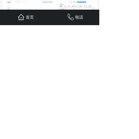
首页
电话
同时，沃讯OA会根据最新的安全
威胁，及时更新安全防护机制，持续
提升系统安全性能，为企业数据安全
保驾护航。
没有数据安全，再强大的OA功能
也没用！
沃讯OA
私有化部署，从根源
上守护企业核心数据，适配各类对数
据安全有高要求的企业。