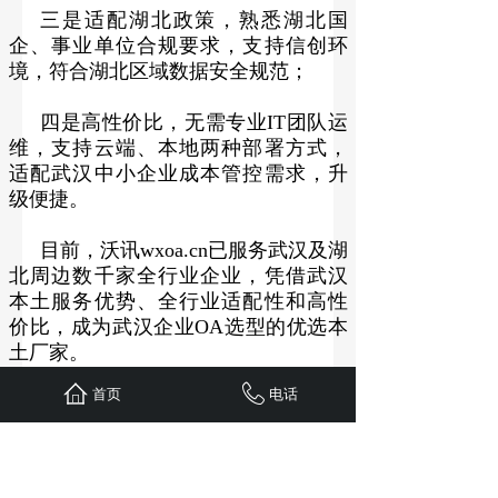
三是适配湖北政策，熟悉湖北国
企、事业单位合规要求，支持信创环
境，符合湖北区域数据安全规范；
四是高性价比，无需专业IT团队运
维，支持云端、本地两种部署方式，
适配武汉中小企业成本管控需求，升
级便捷。
目前，沃讯wxoa.cn已服务武汉及湖
北周边数千家全行业企业，凭借武汉
本土服务优势、全行业适配性和高性
价比，成为武汉企业OA选型的优选本
土厂家。
首页
电话
更多
OA
,
OA系统
,
OA办公系统
,
OA办公
软件
等资讯，请咨询我们客服或通过
沃讯
OA软件
官网了解 (
https://www.wxoa.cn)