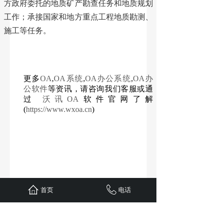
方政府委托的地质矿产勘查任务和地质规划
工作；承接国家和地方重点工程地质勘测、
施工等任务。
更多
OA
,
OA系统
,
OA办公系统
,
OA办
公软件
等资讯，请咨询我们客服或通
过
沃讯OA
软件官网了解
(
https://www.wxoa.cn
)
首页
电话
分享到: