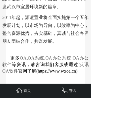
发武汉市宜居环境新的篇章。
2011年起，源谊置业将全面实施第一个五年
发展计划，以市场为导向，以效率为中心，
整合资源优势，夯实基础，真诚与社会各界
朋友团结合作，共谋发展。
更多
OA
,
OA系统
,
OA办公系统
,
OA办公
软件
等资讯，请咨询我们客服或通过
沃讯
OA软件
官网了解(https://www.wxoa.cn)
首页
电话
分享到:
上一篇：
沃讯移动OA ：新增车辆管理
下一篇：
沃讯OA入驻湖北省地质局第五地质大队